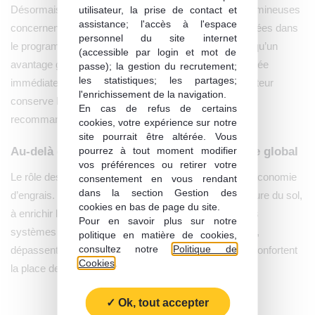
Désormais, les couverts végétaux composés de légumineuses
utilisateur, la prise de contact et
assistance; l'accès à l'espace
concernent 24,5 % de la SAU des exploitations engagées dans
personnel du site internet
le programme. L’algorithme propose les espèces lorsqu’un
(accessible par login et mot de
avantage global est identifié, même si leur valeur ajoutée
passe); la gestion du recrutement;
les statistiques; les partages;
immédiate peut sembler plus faible. Toutefois, l’agriculteur
l'enrichissement de la navigation.
conserve la maîtrise des décisions et peut ajuster les
En cas de refus de certains
recommandations selon ses contraintes.
cookies, votre expérience sur notre
site pourrait être altérée. Vous
pourrez à tout moment modifier
Au-delà de l’azote, un bénéfice agronomique global
vos préférences ou retirer votre
Le rôle des légumineuses ne se limite pas à la seule économie
consentement en vous rendant
dans la section Gestion des
d’engrais. Elles contribuent aussi à améliorer la structure du sol,
cookies en bas de page du site.
à enrichir la biodiversité et à renforcer la résilience des
Pour en savoir plus sur notre
systèmes de culture. Autant de bénéfices qui, à terme,
politique en matière de cookies,
consultez notre
Politique de
dépassent largement la seule question de l’azote, Ils confortent
Cookies
.
la place de ces cultures dans les assolements.
Ok, tout accepter