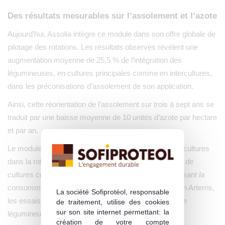
Des résultats mesurables sur l’assolement et l’azote
Aujourd’hui, Assolia intègre ce module dans son offre globale de
pilotage des rotations. Les résultats observés révèlent une
augmentation moyenne de 25,5 % de l’intégration des
légumineuses, en cultures principales comme en intercultures,
dans les préconisations d’assolement de son application.
Ainsi, cette réorientation de l’assolement sur trois à sept ans se
traduit par une baisse moyenne de 10 unités d’azote par hectare
et par an.
Le module améliore également le positionnement des cultures
dans la rotation.
« Il permet de pérenniser la rentabilité de
cultures comme le pois chiche ou le soja tout en réduisant la
consommation d’azote
», souligne Pierre Albouy. Selon Arterris,
La société Sofiprotéol, responsable
les essais montrent une sole comportant davantage de
de traitement, utilise des cookies
sur son site internet permettant: la
légumineuses, mieux réparties dans le temps.
création de votre compte