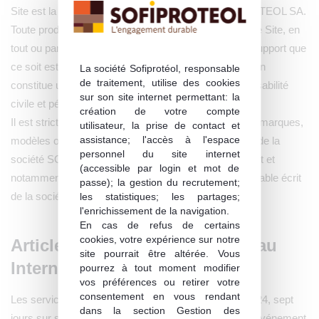
Site est la propriété exclusive de la société SOFIPROTEOL SA.
Toute production, reproduction ou représentation de ce Site, en
tout ou partie (textes, sons ou images), sur quelque support que
ce soit est interdite. Le non-respect de cette interdiction
La société Sofiprotéol, responsable
de traitement, utilise des cookies
constitue une contrefaçon pouvant engager la responsabilité
sur son site internet permettant: la
civile et pénale du contrefacteur.
création de votre compte
Il est strictement interdit d’utiliser ou de reproduire les marques,
utilisateur, la prise de contact et
assistance; l'accès à l'espace
modèles ou dessins enregistrés, qui sont la propriété de la
personnel du site internet
société SOFIPROTEOL SA, à quelque titre que ce soit et
(accessible par login et mot de
notamment à des fins publicitaires sans l’accord préalable écrit
passe); la gestion du recrutement;
de la société SOFIPROTEOL SA.
les statistiques; les partages;
l'enrichissement de la navigation.
En cas de refus de certains
cookies, votre expérience sur notre
Article 6 : Risques liés au réseau
site pourrait être altérée. Vous
Internet
pourrez à tout moment modifier
vos préférences ou retirer votre
consentement en vous rendant
Les services du Site sont accessibles 24 heures sur 24, sept
dans la section Gestion des
jours sur sept, sauf en cas de force majeure ou d’un événement