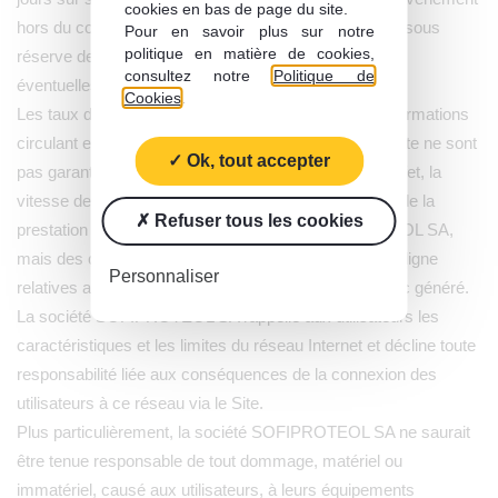
cookies en bas de page du site.
hors du contrôle de la société SOFIPROTEOL SA, et sous
Pour en savoir plus sur notre
politique en matière de cookies,
réserve des périodes de maintenance et des pannes
consultez notre
Politique de
éventuelles.
Cookies
.
Les taux de transfert et les temps de réponse des informations
circulant entre le réseau Internet et la plateforme du Site ne sont
Ok, tout accepter
pas garantis par la société SOFIPROTEOL SA. En effet, la
vitesse de circulation des informations ne relève pas de la
Refuser tous les cookies
prestation d’accès offerte par la société SOFIPROTEOL SA,
mais des caractéristiques inhérentes aux réseaux en ligne
Personnaliser
relatives aux moyens techniques d’absorption du trafic généré.
La société SOFIPROTEOL SA rappelle aux utilisateurs les
caractéristiques et les limites du réseau Internet et décline toute
responsabilité liée aux conséquences de la connexion des
utilisateurs à ce réseau via le Site.
Plus particulièrement, la société SOFIPROTEOL SA ne saurait
être tenue responsable de tout dommage, matériel ou
immatériel, causé aux utilisateurs, à leurs équipements