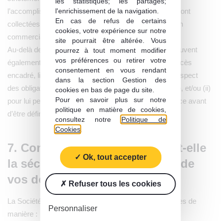
les statistiques; les partages;
l'enrichissement de la navigation.
l’accomplissement des finalités pour lesquelles elles sont
En cas de refus de certains
collectées et traitées, telles que la gestion de la relation
cookies, votre expérience sur notre
commerciale ou du paiement.
site pourrait être altérée. Vous
Au-delà de cette durée, vos Données personnelles peuvent
pourrez à tout moment modifier
vos préférences ou retirer votre
également faire l’objet d’un archivage impliquant un accès
consentement en vous rendant
encadré, limité et justifié, le temps nécessaire (i) au respect
dans la section Gestion des
des obligations légales et réglementaires de la Société, et/ou (ii)
cookies en bas de page du site.
Pour en savoir plus sur notre
pour lui permettre de faire valoir un droit en justice, et ce avant
politique en matière de cookies,
d’être définitivement supprimées.
consultez notre
Politique de
Cookies
.
7. Comment la Société assure-t-elle
Ok, tout accepter
la sécurité et la confidentialité de
vos données personnelles ?
Refuser tous les cookies
La Société s’engage à traiter vos Données personnelles de
Personnaliser
manière :