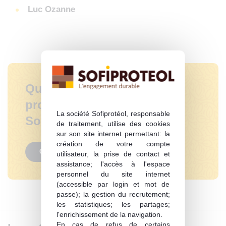
Luc Ozanne
Quelle est la nature des
projets financés par
La société Sofiprotéol, responsable
Sofiprotéol ?
de traitement, utilise des cookies
sur son site internet permettant: la
création de votre compte
Consulter
utilisateur, la prise de contact et
assistance; l'accès à l'espace
personnel du site internet
(accessible par login et mot de
passe); la gestion du recrutement;
les statistiques; les partages;
l'enrichissement de la navigation.
En cas de refus de certains