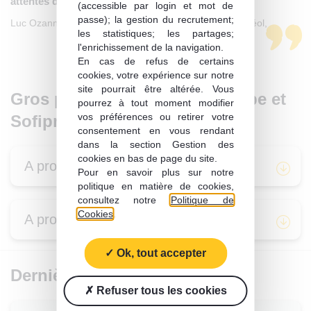
attentes des consommateurs et de la société.
(accessible par login et mot de
passe); la gestion du recrutement;
Luc Ozanne, Directeur d’Investissements chez Sofiprotéol,
les statistiques; les partages;
l'enrichissement de la navigation.
En cas de refus de certains
cookies, votre expérience sur notre
site pourrait être altérée. Vous
Gros plan sur Limagrain Europe et
pourrez à tout moment modifier
vos préférences ou retirer votre
Sofiprotéol
consentement en vous rendant
dans la section Gestion des
cookies en bas de page du site.
A propos de Limagrain Europe
Pour en savoir plus sur notre
politique en matière de cookies,
consultez notre
Politique de
Cookies
.
A propos de Sofiprotéol
Ok, tout accepter
Dernières publications
Refuser tous les cookies