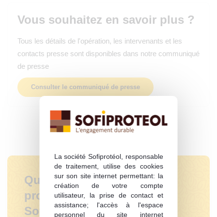
Vous souhaitez en savoir plus ?
Tous les détails de l'opération, les intervenants et les
contacts presse sont disponibles dans notre communiqué
de presse
Consulter le communiqué de presse
La société Sofiprotéol, responsable
de traitement, utilise des cookies
sur son site internet permettant: la
Quelle est la nature des
création de votre compte
projets financés par
utilisateur, la prise de contact et
assistance; l'accès à l'espace
Sofiprotéol ?
personnel du site internet