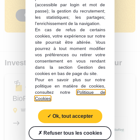
(accessible par login et mot de
passe); la gestion du recrutement;
Consulter
les statistiques; les partages;
l'enrichissement de la navigation.
En cas de refus de certains
cookies, votre expérience sur notre
site pourrait être altérée. Vous
pourrez à tout moment modifier
vos préférences ou retirer votre
Investissement du même secteur
consentement en vous rendant
dans la section Gestion des
cookies en bas de page du site.
Pour en savoir plus sur notre
politique en matière de cookies,
Amont végétal
consultez notre
Politique de
BioFirst Group
Cookies
.
WESTERLO (2260)
Ok, tout accepter
Refuser tous les cookies