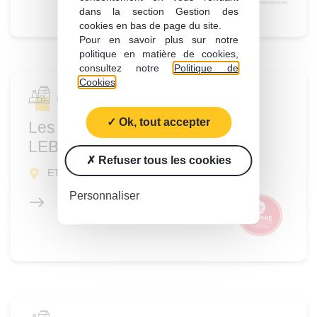
dans la section Gestion des
cookies en bas de page du site.
Pour en savoir plus sur notre
politique en matière de cookies,
consultez notre
Politique de
Cookies
.
Produits alimentaires de grande consommation
Ok, tout accepter
Les Boulangeries Sophie
LEBREUILLY
Refuser tous les cookies
ETAPLES (62)
Personnaliser