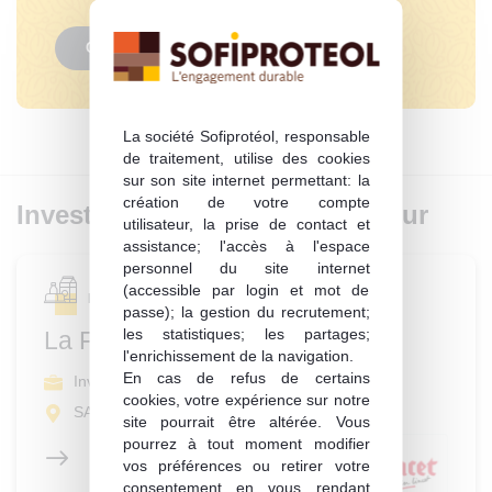
Consulter
La société Sofiprotéol, responsable
de traitement, utilise des cookies
sur son site internet permettant: la
création de votre compte
Investissement du même secteur
utilisateur, la prise de contact et
assistance; l'accès à l'espace
personnel du site internet
(accessible par login et mot de
Produits alimentaires de grande consommation
passe); la gestion du recrutement;
les statistiques; les partages;
La Fromagerie Lincet
l'enrichissement de la navigation.
En cas de refus de certains
Investissement
cookies, votre expérience sur notre
SALIGNY (89)
site pourrait être altérée. Vous
pourrez à tout moment modifier
vos préférences ou retirer votre
consentement en vous rendant