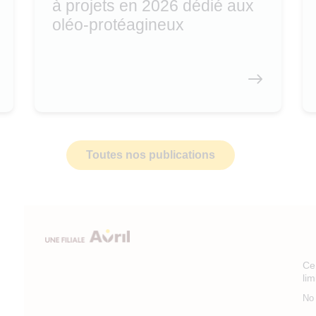
à projets en 2026 dédié aux
oléo-protéagineux
Toutes nos publications
Ce 
li
No 