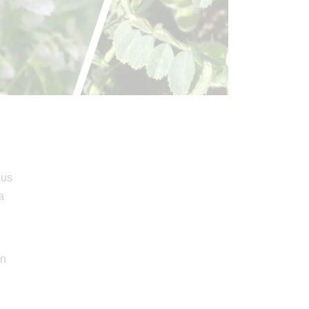
lus
a
en