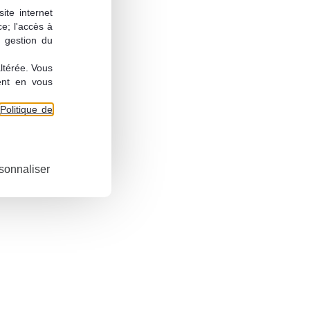
rise des
ite internet
ce; l'accès à
a gestion du
 Comité
altérée. Vous
ent en vous
Politique de
des
sonnaliser