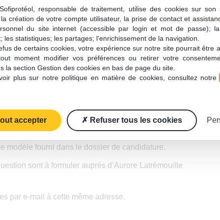
tion, la solidité scientifique, la qualité du partenariat et la maît
Sofiprotéol, responsable de traitement, utilise des cookies sur son s
la création de votre compte utilisateur, la prise de contact et assistan
rsonnel du site internet (accessible par login et mot de passe); l
ialité par le Comité scientifique, avant validation finale par le
 les statistiques; les partages; l'enrichissement de la navigation.
fus de certains cookies, votre expérience sur notre site pourrait être 
tout moment modifier vos préférences ou retirer votre consentem
s la section Gestion des cookies en bas de page du site.
t ?
oir plus sur notre politique en matière de cookies, consultez notre
250 k€ H.T. Il permettra de financer jusqu’à 50 % du coût total 
imale de 3 ans.
tout accepter
Refuser tous les cookies
Per
ojet FIL ?
le modèle fourni dans le dossier de candidature.
uestion sont à formuler auprès d’Aurore Latrémouille
ses par e-mail à cette même adresse.