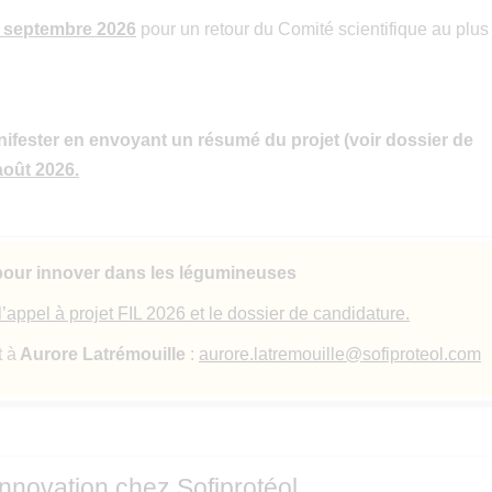
 septembre 2026
pour un retour du Comité scientifique au plus 
nifester en envoyant un résumé du projet (voir dossier de
août 2026.
 pour innover dans les légumineuses
l’appel à projet FIL 2026 et le dossier de candidature.
t à
Aurore Latrémouille
:
aurore.latremouille@sofiproteol.com
innovation chez Sofiprotéol