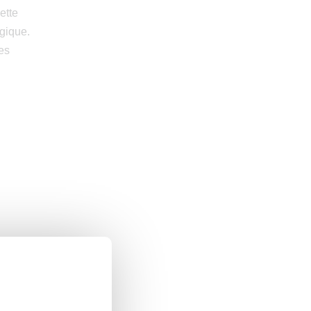
ette
gique.
es
d aussi