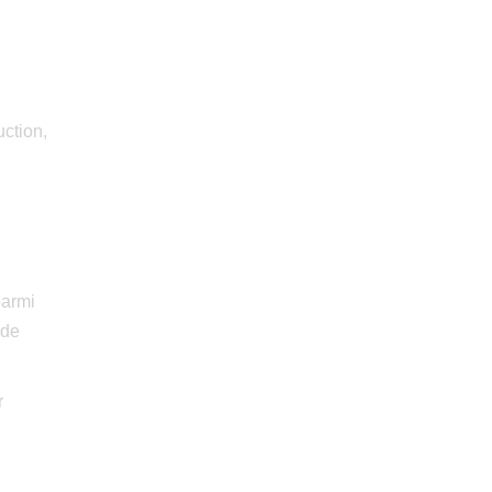
ction,
parmi
 de
r