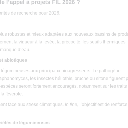
e l’appel à projets FIL 2026 ?
iorités de recherche pour 2026.
 plus robustes et mieux adaptées aux nouveaux bassins de produ
ernent la vigueur à la levée, la précocité, les seuils thermiques
u manque d’eau.
et abiotiques
es légumineuses aux principaux bioagresseurs. Le pathogène
phanomyces, les insectes héliothis, bruche ou sitone figurent 
lti-espèces seront fortement encouragés, notamment sur les traits
 la féverole.
ment face aux stress climatiques.
In fine
, l’objectif est de renforce
ariétés de légumineuses