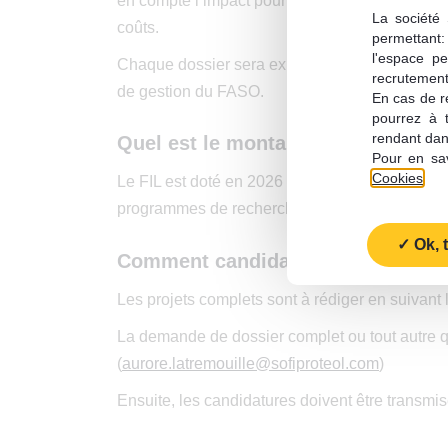
en compte l’impact pour les agriculteurs, l’innova
La société 
coûts.
permettant: 
l'espace pe
Chaque dossier sera expertisé en toute confident
recrutement;
de gestion du FASO.
En cas de re
pourrez à 
rendant dan
Quel est le montant du financemen
Pour en sav
Cookies
.
Le FIL est doté en 2026 d’un montant global de 
programmes de recherche sur une période max
Ok, 
Comment candidater à l’appel à pr
Les projets complets sont à rédiger en suivant 
La demande de dossier complet ou tout autre q
(
aurore.latremouille@sofiproteol.com
)
Ensuite, les candidatures doivent être transmi