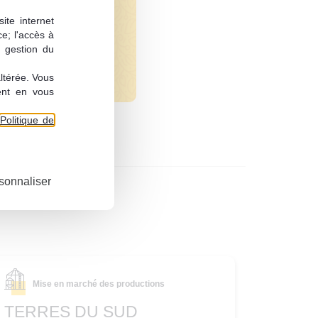
ite internet
ce; l'accès à
Consulter
a gestion du
altérée. Vous
ent en vous
Politique de
sonnaliser
Mise en marché des productions
TERRES DU SUD