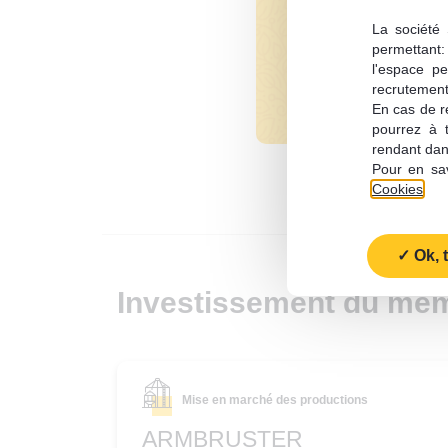
Quelle est 
La société 
permettant: 
financés pa
l'espace pe
recrutement;
En cas de re
pourrez à 
rendant dan
Pour en sav
Cookies
.
Ok, 
Investissement du mê
Mise en marché des productions
ARMBRUSTER