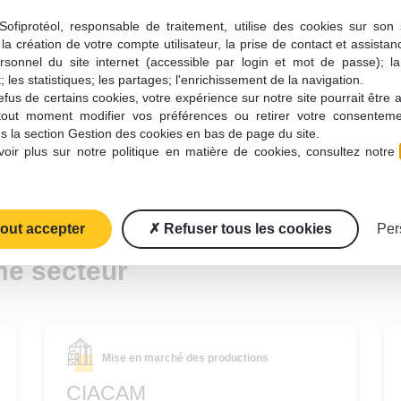
la nature des projets
Sofiprotéol, responsable de traitement, utilise des cookies sur son s
la création de votre compte utilisateur, la prise de contact et assistan
r Sofiprotéol ?
rsonnel du site internet (accessible par login et mot de passe); l
 les statistiques; les partages; l'enrichissement de la navigation.
fus de certains cookies, votre expérience sur notre site pourrait être 
tout moment modifier vos préférences ou retirer votre consentem
s la section Gestion des cookies en bas de page du site.
oir plus sur notre politique en matière de cookies, consultez notre
tout accepter
Refuser tous les cookies
Per
me secteur
Mise en marché des productions
CIACAM