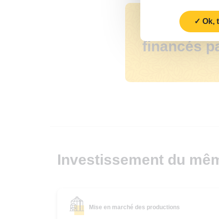
Ok, 
Quelle est 
financés pa
Investissement du mê
Mise en marché des productions