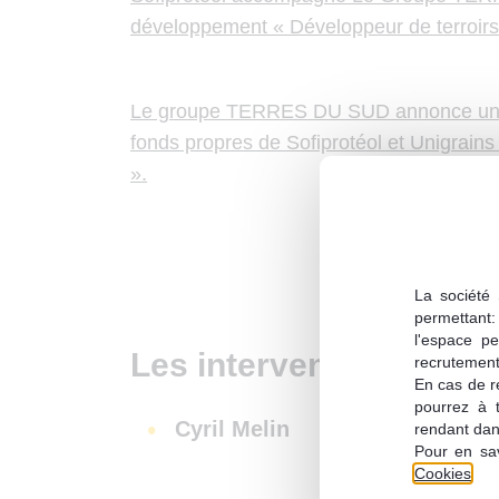
développement « Développeur de terroir
Le groupe TERRES DU SUD annonce un a
fonds propres de Sofiprotéol et Unigrains
».
La société 
permettant: 
l'espace pe
Les intervenants sur l'
recrutement;
En cas de re
pourrez à 
Cyril Melin
rendant dan
Pour en sav
Cookies
.