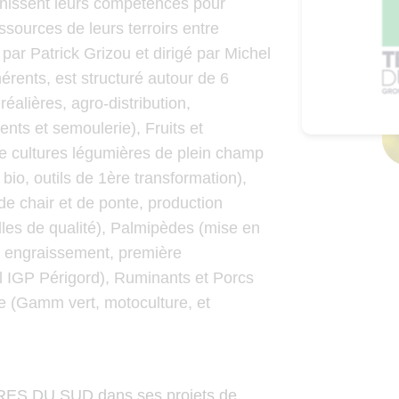
unissent leurs compétences pour
essources de leurs terroirs entre
ar Patrick Grizou et dirigé par Michel
hérents, est structuré autour de 6
réalières, agro-distribution,
nts et semoulerie), Fruits et
 cultures légumières de plein champ
bio, outils de 1ère transformation),
 de chair et de ponte, production
illes de qualité), Palmipèdes (mise en
, engraissement, première
el IGP Périgord), Ruminants et Porcs
ée (Gamm vert, motoculture, et
RES DU SUD dans ses projets de