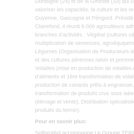
Dordogne (24) et de la Gironde (33) qui 
valoriser les capacités, la culture et les r
Guyenne, Gascogne et Périgord. Présidé p
Clairefond, il réunit 6 000 agriculteurs ad
branches d’activités : Végétal (cultures cé
multiplication de semences, agroéquipeme
Légumes (Organisation de Producteurs de
et des cultures pérennes raisin et pomme 
Volailles (mise en production de volailles
d’aliments et 1ère transformation de vola
production de canards prêts à engraisser
transformation de produits crus sous lab
(élevage et vente), Distribution spécialis
produits du terroir).
Pour en savoir plus:
Sofiprotéol accompagne Le Groupe TER