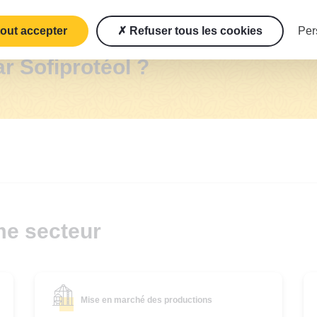
tout accepter
Refuser tous les cookies
Per
la nature des projets
r Sofiprotéol ?
me secteur
Mise en marché des productions