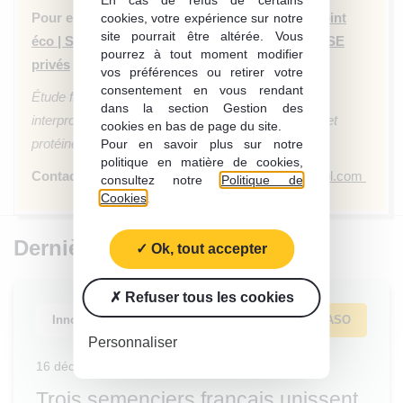
En cas de refus de certains
Pour en savoir plus, consultez le Point Eco :
Point
cookies, votre expérience sur notre
site pourrait être altérée. Vous
éco | Soutenir l’agriculture durable grâce aux PSE
pourrez à tout moment modifier
privés
vos préférences ou retirer votre
consentement en vous rendant
Étude financée par Sofiprotéol avec les cotisations
dans la section Gestion des
interprofessionnelles (CVO) de la filière des huiles et
cookies en bas de page du site.
protéines végétales.
Pour en savoir plus sur notre
politique en matière de cookies,
Contact
:
Camille Jouan
,
camille.jouan@sofiproteol.com
consultez notre
Politique de
Cookies
.
Dernières publications
Ok, tout accepter
Refuser tous les cookies
Innovation
FASO
Personnaliser
16 décembre 2025
Trois semenciers français unissent