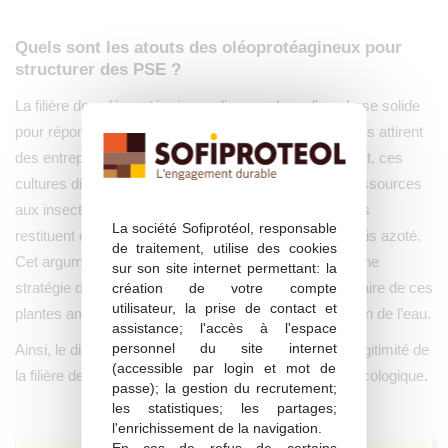
Quels sont les atouts des oléoprotéagineux pour
structurer des PSE ?
La filière des oléoprotéagineux dispose donc d’une base solide
pour répondre à ces attentes. Les atouts agronomiques attirent
des entreprises engagées dans la biodiversité. En effet, ces
cultures diversifient les rotations et fournissent des ressources
aux insectes auxiliaires. Par ailleurs, les légumineuses
La société Sofiprotéol, responsable
restituent de l’azote au sol et réduisent l’usage d’engrais azoté.
de traitement, utilise des cookies
Cet argument est majeur pour un financeur qui cible une
sur son site internet permettant: la
stratégie de décarbonation. De plus, le système racinaire de ces
création de votre compte
utilisateur, la prise de contact et
plantes améliore la porosité du sol et donc la circulation de l’eau.
assistance; l'accès à l'espace
personnel du site internet
Ainsi, le dispositif des PSE renforce la visibilité et la légitimité de
(accessible par login et mot de
la filière des oléoprotéagineux dans la transition agroécologique.
passe); la gestion du recrutement;
les statistiques; les partages;
l'enrichissement de la navigation.