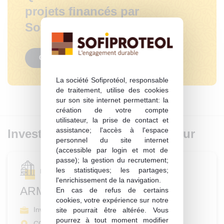
projets financés par
Sofiprotéol ?
Consulter
La société Sofiprotéol, responsable
de traitement, utilise des cookies
sur son site internet permettant: la
création de votre compte
utilisateur, la prise de contact et
assistance; l'accès à l'espace
Investissement du même secteur
personnel du site internet
(accessible par login et mot de
passe); la gestion du recrutement;
les statistiques; les partages;
Mise en marché des productions
l'enrichissement de la navigation.
ARMBRUSTER
En cas de refus de certains
cookies, votre expérience sur notre
Investissement
site pourrait être altérée. Vous
pourrez à tout moment modifier
COLMAR (68)